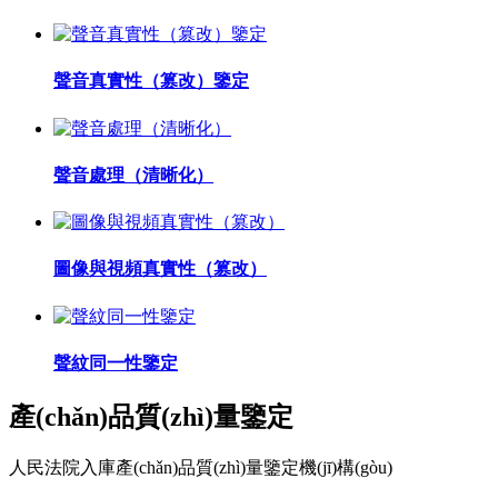
聲音真實性（篡改）鑒定
聲音處理（清晰化）
圖像與視頻真實性（篡改）
聲紋同一性鑒定
產(chǎn)品質(zhì)量鑒定
人民法院入庫產(chǎn)品質(zhì)量鑒定機(jī)構(gòu)