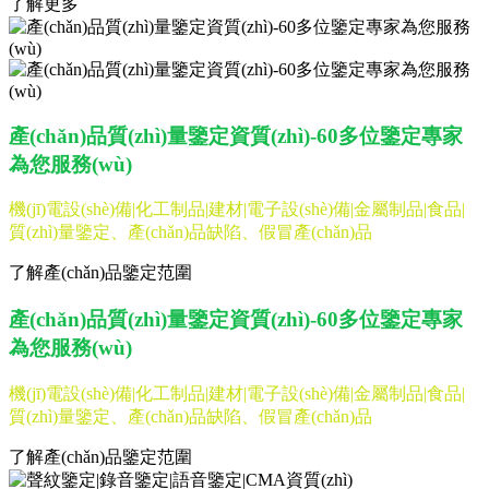
了解更多
產(chǎn)品質(zhì)量鑒定資質(zhì)-60多位鑒定專家
為您服務(wù)
機(jī)電設(shè)備|化工制品|建材|電子設(shè)備|金屬制品|食品|
質(zhì)量鑒定、產(chǎn)品缺陷、假冒產(chǎn)品
了解產(chǎn)品鑒定范圍
產(chǎn)品質(zhì)量鑒定資質(zhì)-60多位鑒定專家
為您服務(wù)
機(jī)電設(shè)備|化工制品|建材|電子設(shè)備|金屬制品|食品|
質(zhì)量鑒定、產(chǎn)品缺陷、假冒產(chǎn)品
了解產(chǎn)品鑒定范圍