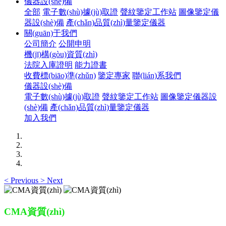
儀器設(shè)備
全部
電子數(shù)據(jù)取證
聲紋鑒定工作站
圖像鑒定儀
器設(shè)備
產(chǎn)品質(zhì)量鑒定儀器
關(guān)于我們
公司簡介
公開申明
機(jī)構(gòu)資質(zhì)
法院入庫證明
能力證書
收費標(biāo)準(zhǔn)
鑒定專家
聯(lián)系我們
儀器設(shè)備
電子數(shù)據(jù)取證
聲紋鑒定工作站
圖像鑒定儀器設
(shè)備
產(chǎn)品質(zhì)量鑒定儀器
加入我們
<
Previous
>
Next
CMA資質(zhì)