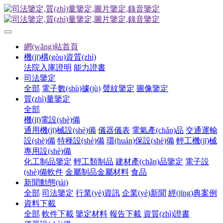
網(wǎng)站首頁
機(jī)構(gòu)資質(zhì)
法院入庫證明
能力證書
司法鑒定
全部
電子數(shù)據(jù)
聲紋鑒定
圖像鑒定
質(zhì)量鑒定
全部
機(jī)電設(shè)備
通用機(jī)械設(shè)備
儀器儀表
電氣產(chǎn)品
交通運輸
設(shè)備
特種設(shè)備
環(huán)保設(shè)備
輕工機(jī)械
專用設(shè)備
化工制品鑒定
輕工類制品
建材產(chǎn)品鑒定
電子設
(shè)備軟件
金屬制品金屬材料
食品
新聞動態(tài)
全部
司法鑒定
行業(yè)資訊
企業(yè)新聞
經(jīng)典案例
資料下載
全部
軟件下載
鑒定材料
報告下載
資質(zhì)證書