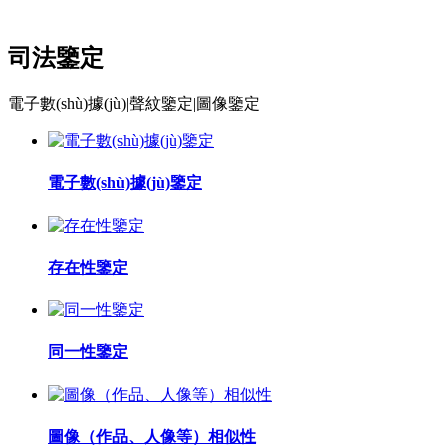
司法鑒定
電子數(shù)據(jù)|聲紋鑒定|圖像鑒定
電子數(shù)據(jù)鑒定
存在性鑒定
同一性鑒定
圖像（作品、人像等）相似性