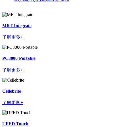
MRT Integrate
了解更多+
PC3000-Portable
了解更多+
Cellebrite
了解更多+
UFED Touch