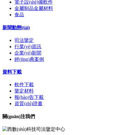
電子設(shè)備軟件
金屬制品金屬材料
食品
新聞動態(tài)
司法鑒定
行業(yè)資訊
企業(yè)新聞
經(jīng)典案例
資料下載
軟件下載
鑒定材料
報(bào)告下載
資質(zhì)證書
關(guān)注我們