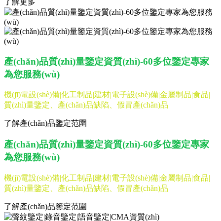
了解更多
產(chǎn)品質(zhì)量鑒定資質(zhì)-60多位鑒定專家
為您服務(wù)
機(jī)電設(shè)備|化工制品|建材|電子設(shè)備|金屬制品|食品|
質(zhì)量鑒定、產(chǎn)品缺陷、假冒產(chǎn)品
了解產(chǎn)品鑒定范圍
產(chǎn)品質(zhì)量鑒定資質(zhì)-60多位鑒定專家
為您服務(wù)
機(jī)電設(shè)備|化工制品|建材|電子設(shè)備|金屬制品|食品|
質(zhì)量鑒定、產(chǎn)品缺陷、假冒產(chǎn)品
了解產(chǎn)品鑒定范圍