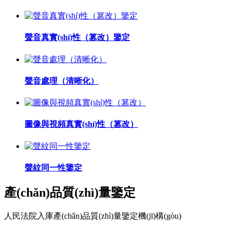
聲音真實(shí)性（篡改）鑒定
聲音處理（清晰化）
圖像與視頻真實(shí)性（篡改）
聲紋同一性鑒定
產(chǎn)品質(zhì)量鑒定
人民法院入庫產(chǎn)品質(zhì)量鑒定機(jī)構(gòu)