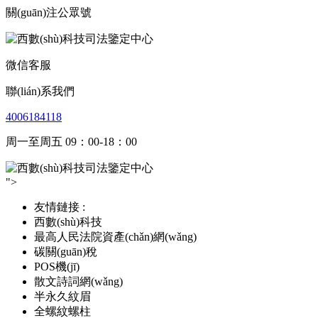
關(guān)注公眾號
微信客服
聯(lián)系我們
4006184118
周一至周五 09：00-18：00
">
友情鏈接 :
西數(shù)科技
最高人民法院資產(chǎn)網(wǎng)
碳關(guān)稅
POS機(jī)
散文詩詞網(wǎng)
半永久紋眉
全螺紋螺柱