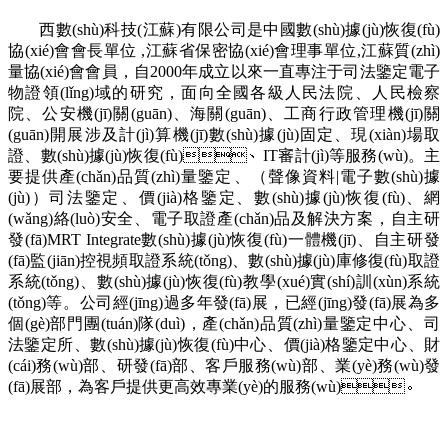
西數(shù)科技(江蘇)有限公司是中國數(shù)據(jù)恢復(fù)
協(xié)會會長單位 ,江蘇省保密協(xié)會理事單位,江蘇質(zhì)
量協(xié)會會員，自2000年成立以來一直專注于司法鑒定電子
物證領(lǐng)域的研究，
面向全國各級人民法院、人民檢察
院、公安機(jī)關(guān)、海關(guān)、工商行政管理機(jī)關
(guān)開展涉及計(jì)算機(jī)數(shù)據(jù)固定、現(xiàn)場取
證、數(shù)據(jù)恢復(fù)、IT審計(jì)等服務(wù)。
主
要提供產(chǎn)品質(zhì)量鑒定
、（聲像資料|電子數(shù)據
(jù)）
司法鑒定、價(jià)格鑒定、數(shù)據(jù)恢復(fù)、網
(wǎng)絡(luò)安全、電子取證產(chǎn)品及解決方案，自主研
發(fā)MRT Integrate數(shù)據(jù)恢復(fù)一體機(jī)、自主研發
(fā)監(jiān)控視頻取證系統(tǒng)、數(shù)據(jù)庫修復(fù)取證
系統(tǒng)、數(shù)據(jù)恢復(fù)教學(xué)實(shí)訓(xùn)系
統
(tǒng)等。
公司經(jīng)過多年發(fā)展，已經(jīng)發(fā)展為多
個(gè)部門團(tuán)隊(duì)，產(chǎn)品質(zhì)量鑒定中心、司
法鑒定所、數(shù)據(jù)恢復(fù)中心、價(jià)格鑒定中心、財
(cái)務(wù)部、研發(fā)部、客戶服務(wù)部、業(yè)務(wù)發
(fā)展部，為客戶提供更高效專業(yè)的服務(wù)。