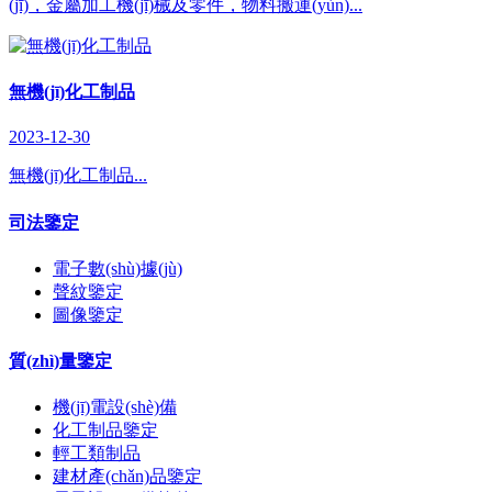
(jī)，金屬加工機(jī)械及零件，物料搬運(yùn)...
無機(jī)化工制品
2023-12-30
無機(jī)化工制品...
司法鑒定
電子數(shù)據(jù)
聲紋鑒定
圖像鑒定
質(zhì)量鑒定
機(jī)電設(shè)備
化工制品鑒定
輕工類制品
建材產(chǎn)品鑒定