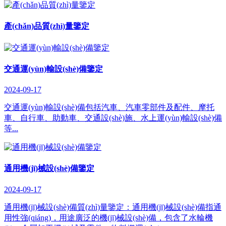
產(chǎn)品質(zhì)量鑒定
交通運(yùn)輸設(shè)備鑒定
2024-09-17
交通運(yùn)輸設(shè)備包括汽車、汽車零部件及配件、摩托
車、自行車、助動車、交通設(shè)施、水上運(yùn)輸設(shè)備
等...
通用機(jī)械設(shè)備鑒定
2024-09-17
通用機(jī)械設(shè)備質(zhì)量鑒定：通用機(jī)械設(shè)備指通
用性強(qiáng)，用途廣泛的機(jī)械設(shè)備，包含了水輪機